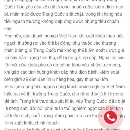
Quốc. Các yêu cầu về chất lượng, nguồn gốc, kiểm dịch, bao
bì, nhãn mác được Trung Quốc siết chặt, trong khi hàng hóa
tiểu ngạch thường không đáp ứng được những tiêu chuẩn
này.
Hơn nữa, các doanh nghiệp Việt Nam khi xuất khẩu theo tiểu
ngạch thường rơi vào thế bị động, phụ thuộc vào thương
nhân biên giới Trung Quốc mà không thể kiểm soát được giá
cả hay sản lượng tiêu thụ, dễ bị ép giá, ép cấp. Ngoài ra, các
lối mở, cửa khẩu phụ có cơ sở hạ tầng yếu, nhân lực mỏng,
khi gặp các tình huống khẩn cấp như dịch bệnh, kiểm soát
biên giới sẽ dẫn đến ùn ứ hàng hóa, gây thiệt hại lớn.
Việc lạm dụng tiểu ngạch cũng khiến doanh nghiệp Việt Nam
hiểu sai về thị trường Trung Quốc, cho rằng đây là thị trường
dễ tính. Trong khi thực tế, xuất khẩu vào Trung Quốc, đặc biệt
là nông sản, đòi hỏi phải tuân thủ nghiêm ngặt các quy định
về kiểm dịch, chất lượng, đàm phán mở cửa thị trường và quy
trình xuất khẩu chính ngạch.