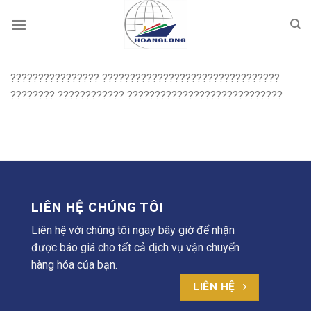
Skip
to
content
???????????????? ????????????????????????????????
???????? ???????????? ????????????????????????????
LIÊN HỆ CHÚNG TÔI
Liên hệ với chúng tôi ngay bây giờ để nhận
được báo giá cho tất cả dịch vụ vận chuyển
hàng hóa của bạn.
LIÊN HỆ